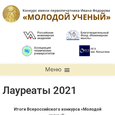
Положение о Всероссийском конкурсе Regulation on the All-Russian Competition
Лауреаты 2021
Итоги Всероссийского конкурса «Молодой