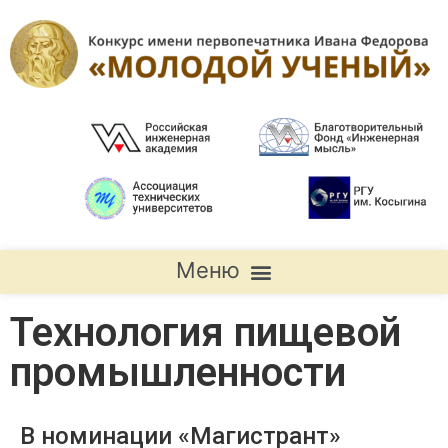
Положение о Всероссийском конкурсе Regulation on the All-Russian Competition
Технология пищевой
промышленности
В номинации «Магистрант»